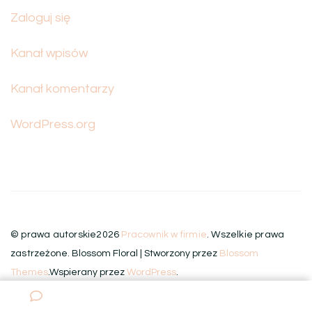
Zaloguj się
Kanał wpisów
Kanał komentarzy
WordPress.org
© prawa autorskie2026
Pracownik w firmie
. Wszelkie prawa
zastrzeżone.
Blossom Floral | Stworzony przez
Blossom
Themes
.Wspierany przez
WordPress
.
Aktualności
Kadry i HR
Księgowość
Biznes
Finanse