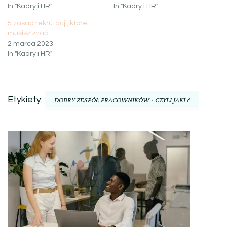
In "Kadry i HR"
In "Kadry i HR"
5 zasad rekrutacji, które
musisz znać
2 marca 2023
In "Kadry i HR"
Etykiety:
DOBRY ZESPÓŁ PRACOWNIKÓW - CZYLI JAKI ?
Nawigacja
wpisu