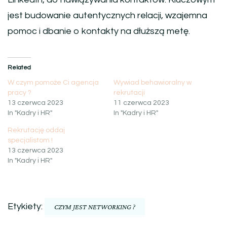
jest budowanie autentycznych relacji, wzajemna
pomoc i dbanie o kontakty na dłuższą metę.
Related
W czym pomoże Ci agencja
Wywiad behawioralny w
pracy ?
rekrutacji
13 czerwca 2023
11 czerwca 2023
In "Kadry i HR"
In "Kadry i HR"
Rekrutację oddaj
specjalistom !
13 czerwca 2023
In "Kadry i HR"
Etykiety:
CZYM JEST NETWORKING ?