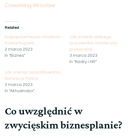
Coworking Wrocław
Related
Najpopularniejsze działania
Jak znaleźć dobrego
marketingowe
pracownika: ostateczny
2 marca 2023
przewodnik
In "Biznes"
3 marca 2023
In "Kadry i HR"
Jak uniknąć opodatkowania
biznesu w Polsce
3 marca 2023
In "Aktualności"
Co uwzględnić w
zwycięskim biznesplanie?